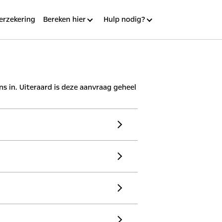
erzekering
Bereken hier
Hulp nodig?
 in. Uiteraard is deze aanvraag geheel
stcode
mailadres
isnummer