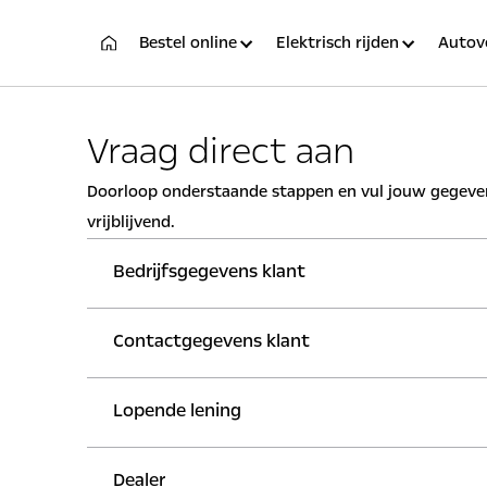
Bestel online
Elektrisch rijden
Autov
Vraag direct aan
Doorloop onderstaande stappen en vul jouw gegevens
vrijblijvend.
Bedrijfsgegevens klant
Contactgegevens klant
KVK-nummer
Po
Lopende lening
Geslacht
E-
Bedrijfsnaam
Hu
Man
Vrouw
Dealer