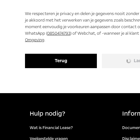
Ja
Nee
We respecteren je privacy en delen je gegevens nooit zonder
je akkoord met het verwerken van je gegevens zoals beschre
moment eenvoudig je voorkeuren aanpassen door contact op
WhatsApp (
0850474793
) of Webchat, of -wanneer je al klan
Omgeving
.
Terug
La
Hulp nodig?
Infor
Wat is Financial Lease?
Documen
Veelgestelde vragen
Disclaime