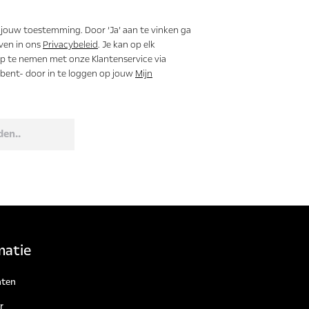
 jouw toestemming. Door ‘Ja’ aan te vinken ga
ven in ons
Privacybeleid
. Je kan op elk
 te nemen met onze Klantenservice via
t bent- door in te loggen op jouw
Mijn
den..
matie
ten
r