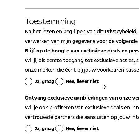
Is de in te lossen lening verstrekt door Stellantis
Co
Voornaam
He
Financial Services?
To
Toestemming
Ja
Nee
Ke
Na het lezen en begrijpen van dit
Privacybeleid
,
Tussenvoegsel
Te
Naam maatschappij
IB
verwerken van mijn gegevens voor de volgende 
Blijf op de hoogte van exclusieve deals en per
Achternaam bij geboorte
Wil jij als eerste toegang tot exclusieve acties,
onze merken die écht bij jouw voorkeuren pass
Ja, graag!
Nee, liever niet
Algemene aanbi
Ontvang exclusieve aanbiedingen van onze ve
Ja
Nee
Wil je ook profiteren van exclusieve deals en in
vertrouwde partners die aansluiten op jouw int
Persoonlijke aan
Ja, graag!
Nee, liever niet
voorkeuren ont