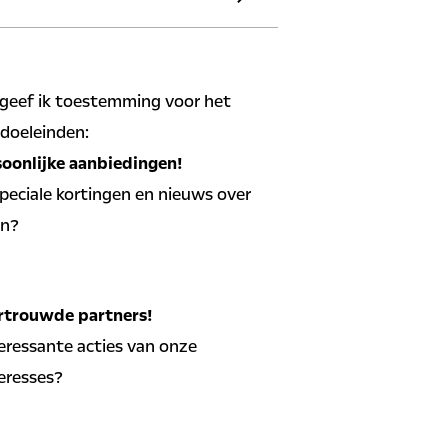
ntractnummer
rhaal E-mailadres
evoeging (optioneel)
nteken
 geef ik toestemming voor het
lefoonnummer
AN
doeleinden:
soonlijke aanbiedingen!
 speciale kortingen en nieuws over
en?
edingen en nieuws ontvangen
rtrouwde partners!
teressante acties van onze
eresses?
biedingen op basis van mijn
vangen