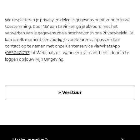
We respecteren je privacy en delen je gegevens nooit zonder jouw
toestemming. Door ‘Ja’ aan te vinken ga je akkoord met het
verwerken van je gegevens zoals beschreven in ons
Privacybeleid
. Je
kan op elk moment eenvoudig je voorkeuren aanpassen door
contact op te nemen met onze Klantenservice via WhatsApp
(
0850474793
) of Webchat, of -wanneer je al klant bent- door in te
loggen op jouw
Mijn Omgeving
.
> Verstuur