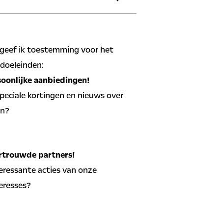
ntractnummer
rhaal E-mailadres
evoeging (optioneel)
nteken
 geef ik toestemming voor het
lefoonnummer
AN
doeleinden:
soonlijke aanbiedingen!
 speciale kortingen en nieuws over
en?
edingen en nieuws ontvangen
rtrouwde partners!
teressante acties van onze
eresses?
biedingen op basis van mijn
vangen