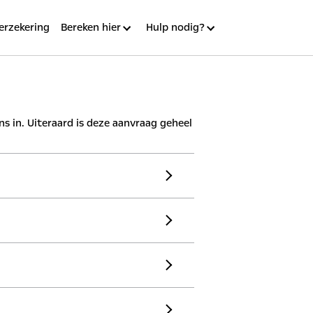
erzekering
Bereken hier
Hulp nodig?
 in. Uiteraard is deze aanvraag geheel
stcode
mailadres
isnummer