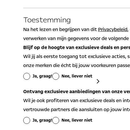
Is de in te lossen lening verstrekt door Stellantis
Co
Voornaam
He
Financial Services?
To
Toestemming
Ja
Nee
Ke
Na het lezen en begrijpen van dit
Privacybeleid
,
Tussenvoegsel
Te
Naam maatschappij
IB
verwerken van mijn gegevens voor de volgende 
Blijf op de hoogte van exclusieve deals en per
Achternaam bij geboorte
Wil jij als eerste toegang tot exclusieve acties,
onze merken die écht bij jouw voorkeuren pass
Ja, graag!
Nee, liever niet
Algemene aanbi
Ontvang exclusieve aanbiedingen van onze ve
Ja
Nee
Wil je ook profiteren van exclusieve deals en in
vertrouwde partners die aansluiten op jouw int
Persoonlijke aan
Ja, graag!
Nee, liever niet
voorkeuren ont