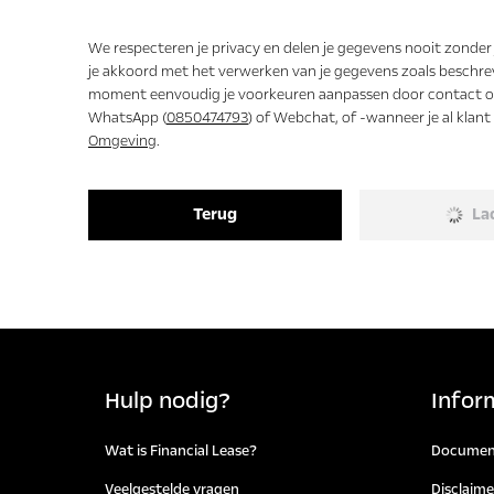
Ja
Nee
We respecteren je privacy en delen je gegevens nooit zonder
je akkoord met het verwerken van je gegevens zoals beschre
moment eenvoudig je voorkeuren aanpassen door contact op
WhatsApp (
0850474793
) of Webchat, of -wanneer je al klan
Omgeving
.
Terug
La
Hulp nodig?
Infor
Wat is Financial Lease?
Documen
Veelgestelde vragen
Disclaime