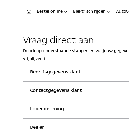
Bestel online
Elektrisch rijden
Autov
Vraag direct aan
Doorloop onderstaande stappen en vul jouw gegevens
vrijblijvend.
Bedrijfsgegevens klant
Contactgegevens klant
KVK-nummer
Po
Lopende lening
Geslacht
E-
Bedrijfsnaam
Hu
Man
Vrouw
Dealer