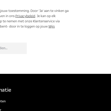
 jouw toestemming. Door ‘Ja’ aan te vinken ga
ven in ons
Privacybeleid
. Je kan op elk
 te nemen met onze Klantenservice via
t bent- door in te loggen op jouw
Mijn
den..
matie
ten
r