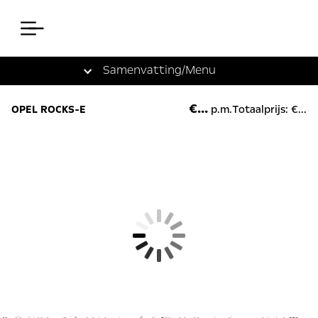
Samenvatting
/Menu
€...
OPEL ROCKS-E
p.m.
Totaalprijs: €...