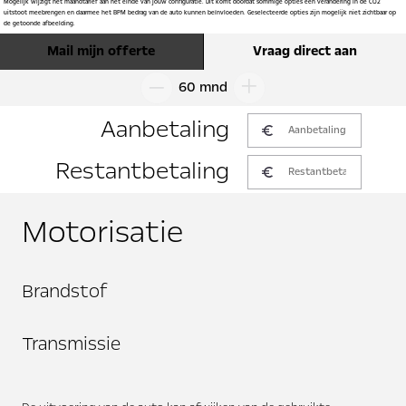
Mogelijk wijzigt het maandtarief aan het einde van jouw configuratie. Dit komt doordat sommige opties een verandering in de CO2
uitstoot meebrengen en daarmee het BPM bedrag van de auto kunnen beïnvloeden. Geselecteerde opties zijn mogelijk niet zichtbaar op
de getoonde afbeelding.
Mail mijn offerte
Vraag direct aan
60 mnd
Aanbetaling
Restantbetaling
Motorisatie
Brandstof
Transmissie