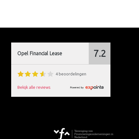
 de
st voor