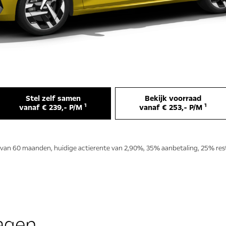
Stel zelf samen
Bekijk voorraad
1
1
vanaf € 239,- P/M
vanaf € 253,- P/M
 van 60 maanden, huidige actierente van 2,90%, 35% aanbetaling, 25% resta