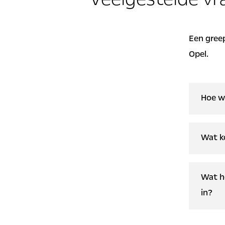
Veelgestelde vr
Een greep
Opel.
Hoe w
Een el
Wat k
laadpa
scant 
De kos
laadpu
Wat ho
Indien
laadpa
in?
Thu
laadkab
Ope
Met de