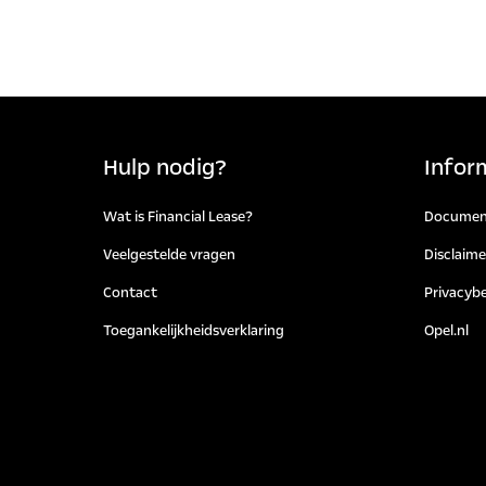
Sne
overhe
Aan bo
houder
rechte
Ondern
Hulp nodig?
Infor
Wat is Financial Lease?
Documen
Veelgestelde vragen
Disclaime
Contact
Privacybe
Toegankelijkheidsverklaring
Opel.nl