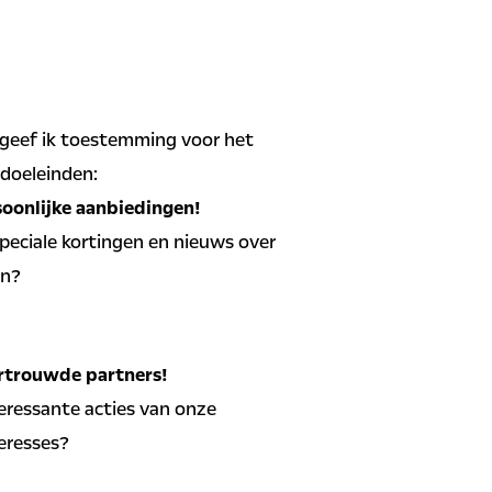
 geef ik toestemming voor het
doeleinden:
soonlijke aanbiedingen!
 speciale kortingen en nieuws over
en?
edingen en nieuws ontvangen
rtrouwde partners!
teressante acties van onze
eresses?
biedingen op basis van mijn
vangen