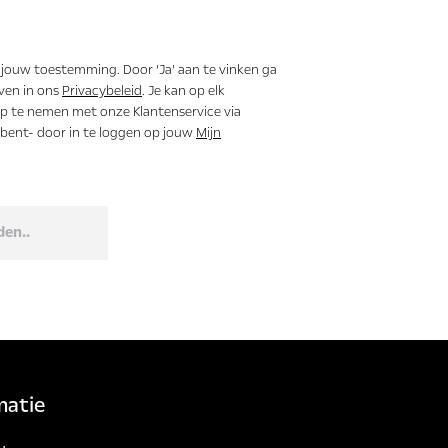
 jouw toestemming. Door ‘Ja’ aan te vinken ga
ven in ons
Privacybeleid
. Je kan op elk
 te nemen met onze Klantenservice via
t bent- door in te loggen op jouw
Mijn
den..
matie