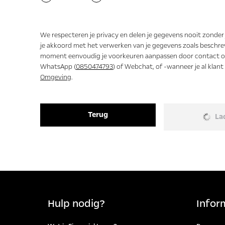
Ja
Nee
We respecteren je privacy en delen je gegevens nooit zonder
je akkoord met het verwerken van je gegevens zoals beschre
moment eenvoudig je voorkeuren aanpassen door contact op
WhatsApp (
0850474793
) of Webchat, of -wanneer je al klan
Omgeving
.
Terug
La
Hulp nodig?
Infor