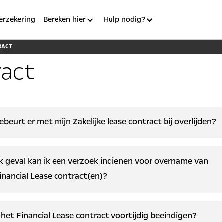
erzekering
Bereken hier
Hulp nodig?
RACT
ract
beurt er met mijn Zakelijke lease contract bij overlijden?
u in geval van overlijden graag zo spoedig mogelijk per mail of
k geval kan ik een verzoek indienen voor overname van
nisch contact met ons op, via:
klantenservice@stellantis-finance.
inancial Lease contract(en)?
012600.
nszaak
 een verzoek voor overname contract indienen, als er sprake is v
 het Financial Lease contract voortijdig beeindigen?
al van overlijden stopt de onderneming van rechtswegen. Hierdo