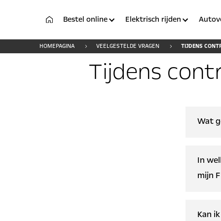
Bestel online
Elektrisch rijden
Autov
HOMEPAGINA
VEELGESTELDE VRAGEN
TIJDENS CONT
Tijdens cont
Wat ge
Neemt 
In wel
telefo
mijn F
088-2
Eenma
U kunt
Kan ik
In gev